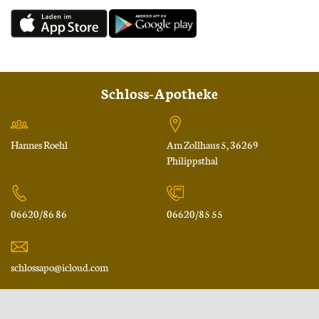
Schloss-Apotheke
Hannes Roehl
Am Zollhaus 5, 36269
Philippsthal
06620/86 86
06620/85 55
schlossapo@icloud.com