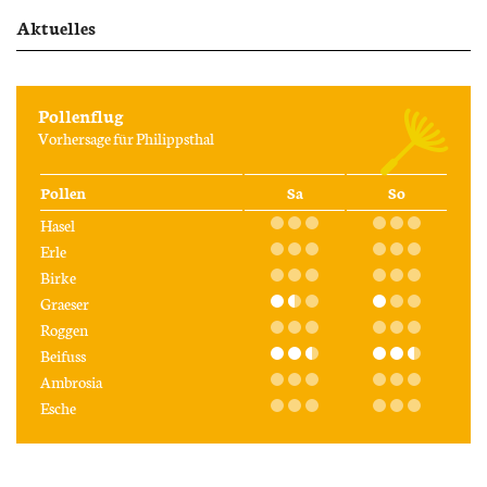
Aktuelles
Pollenflug
Vorhersage für Philippsthal
Pollen
Sa
So
Hasel
Erle
Birke
Graeser
Roggen
Beifuss
Ambrosia
Esche