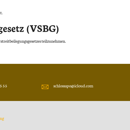
t.
gesetz (VSBG)
rstreitbeilegungsgesetzes teilzunehmen.
5 55
schlossapo@icloud.com
ung