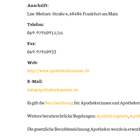
Psychische Erkrankungen
Anschrift:
Lise-Meitner-Straße 4, 60486 Frankfurt am Main
Neurologie
Telefon:
069-97950915/16
Schmerz- und Schlafmedizin
Fax:
Frauenkrankheiten
069-97950922
Männerkrankheiten
Web:
http://www.apothekerkammer.de
E-Mail:
info@apothekerkammer.de
Es gilt die
Berufsordnung
für Apothekerinnen und Apotheker
Weitere berufsrechtliche Regelungen:
Apothekengesetz
,
Apot
Die gesetzliche Berufsbezeichnung Apotheker wurde in erwor