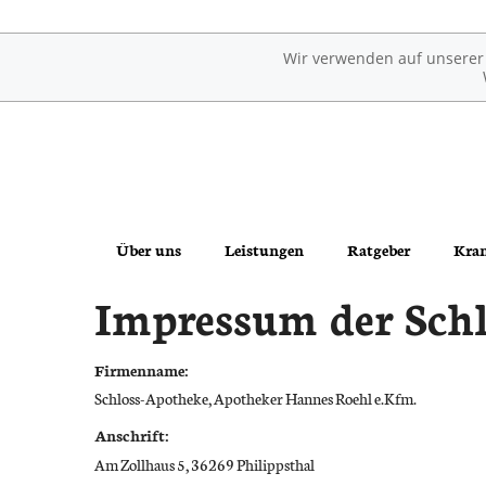
Wir verwenden auf unserer W
Über uns
Leistungen
Ratgeber
Kran
Impressum der Sch
Links der Schloß-Apotheke
Übersicht
Erkrankungen im Alter
Das e-Rezept ist da: Wir lösen es ein!
Reservierung
Sexualmedizin
Firmenname:
Schloss-Apotheke, Apotheker Hannes Roehl e.Kfm.
Ohne Rezepte keine Apotheken vor Ort!
Notdienst
Ästhetische Chirurgie
Anschrift:
Beipackzettelsuche
Augen
Am Zollhaus 5, 36269 Philippsthal