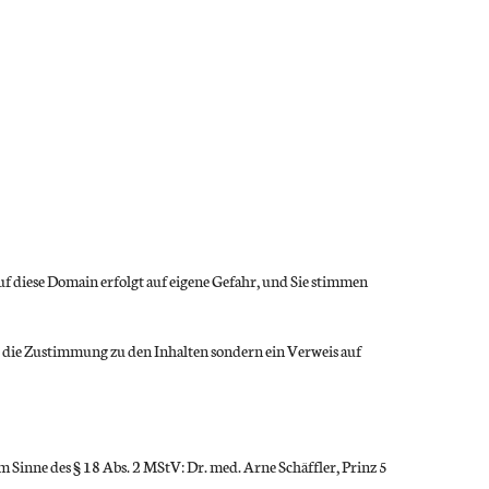
f diese Domain erfolgt auf eigene Gefahr, und Sie stimmen
 die Zustimmung zu den Inhalten sondern ein Verweis auf
 Sinne des § 18 Abs. 2 MStV: Dr. med. Arne Schäffler, Prinz 5