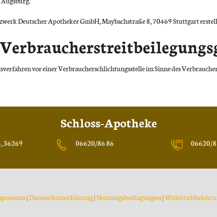
 Augsburg.
zwerk Deutscher Apotheker GmbH, Maybachstraße 8, 70469 Stuttgart erstell
Verbraucherstreitbeilegungs
ungsverfahren vor einer Verbraucherschlichtungsstelle im Sinne des Verbrauche
Schloss-Apotheke
5, 36269
06620/86 86
06620/8
mpressum
|
Datenschutzerklärung
|
Nutzungsbedingungen
|
Widerrufsbelehr