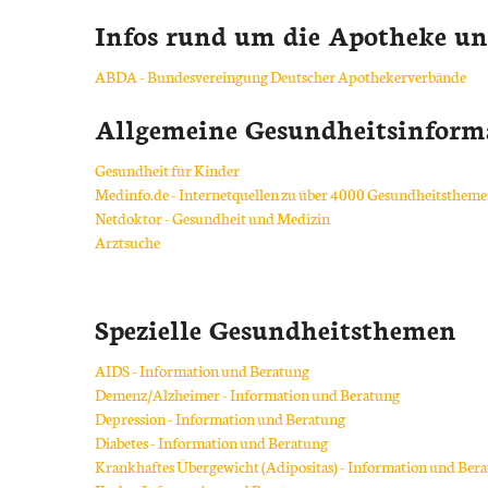
IGel-Check A-Z
Zähne und Kiefer
Infos rund um die Apotheke un
Laborwerte A-Z
HNO, Atemwege und Lunge
ABDA - Bundesvereingung Deutscher Apothekerverbände
Reiseimpfungen A-Z
Magen und Darm
Allgemeine Gesundheitsinform
Notfälle A-Z
Herz, Gefäße, Kreislauf
Gesundheit für Kinder
Medinfo.de - Internetquellen zu über 4000 Gesundheitsthem
Nahrungsergänzungsmittel A-Z
Stoffwechsel
Netdoktor - Gesundheit und Medizin
Arztsuche
Heilpflanzen A-Z
Nieren und Harnwege
Bargeldlose Zahlung
Orthopädie und Unfallmedizin
Spezielle Gesundheitsthemen
Rheumatologische Erkrankungen
AIDS - Information und Beratung
Demenz/Alzheimer - Information und Beratung
Blut, Krebs und Infektionen
Depression - Information und Beratung
Diabetes - Information und Beratung
Haut, Haare und Nägel
Krankhaftes Übergewicht (Adipositas) - Information und Ber