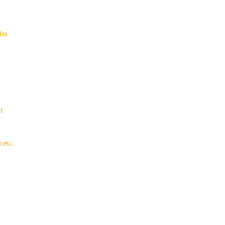
des
t
 etc.