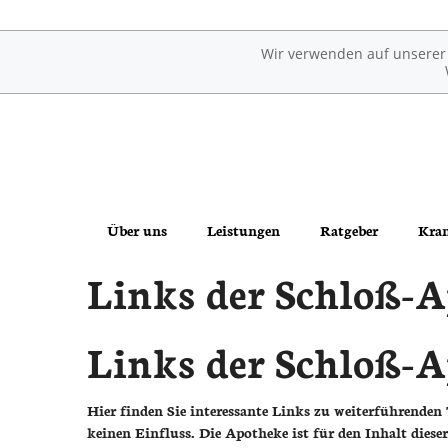
Wir verwenden auf unserer W
Über uns
Leistungen
Ratgeber
Kran
Links der Schloß-
Links der Schloß-Apotheke
Übersicht
Erkrankungen im Alter
Das e-Rezept ist da: Wir lösen es ein!
Reservierung
Sexualmedizin
Links der Schloß-A
Ohne Rezepte keine Apotheken vor Ort!
Notdienst
Ästhetische Chirurgie
Hier finden Sie interessante Links zu weiterführende
Beipackzettelsuche
Augen
keinen Einfluss. Die Apotheke ist für den Inhalt diese