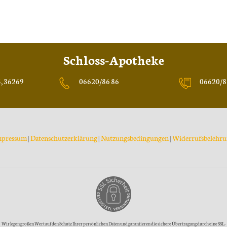
Schloss-Apotheke
5, 36269
06620/86 86
06620/8
mpressum
|
Datenschutzerklärung
|
Nutzungsbedingungen
|
Widerrufsbelehr
Wir legen großen Wert auf den Schutz Ihrer persönlichen Daten und garantieren die sichere Übertragung durch eine SSL-