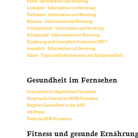
Krebs - Information und Beratung
Psychische Erkrankungen
Leukämie - Information und Beratung
Parkinson - Information und Beratung
Neurologie
Rheuma - Information und Beratung
Schizophrenie - Information und Beratung
Schmerz- und Schlafmedizin
Schlaganfall - Information und Beratung
Ernährung und Gesundheit kontrovers NEU!
Frauenkrankheiten
Sexualität - Information und Beratung
Zähne - Tipps und Informationen zur Zahngesundheit
Männerkrankheiten
Gesundheit im Fernsehen
Gesundheit! im Bayerischen Fernsehen
Hauptsache Gesund im MDR Fernsehen
Ratgeber Gesundheit in der ARD
rbb Praxis
Visite im NDR Fernsehen
Fitness und gesunde Ernährun