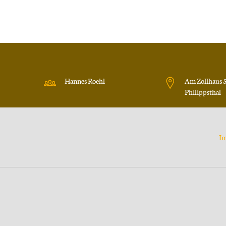
Hannes Roehl
Am Zollhaus 
Philippsthal
I