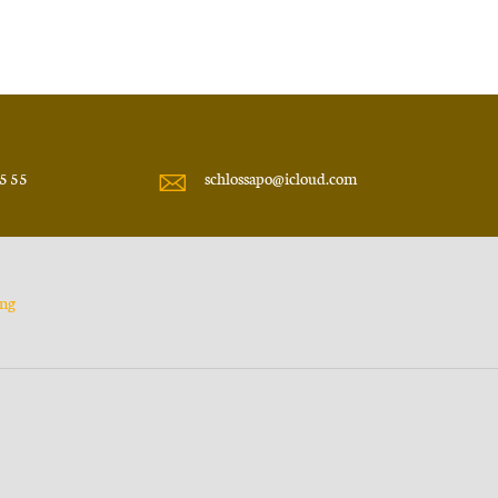
5 55
schlossapo@icloud.com
ung