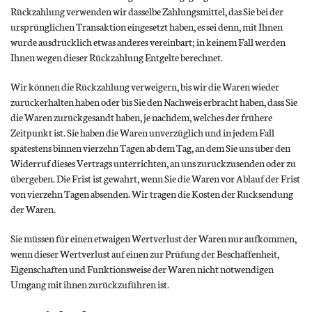
Rückzahlung verwenden wir dasselbe Zahlungsmittel, das Sie bei der
ursprünglichen Transaktion eingesetzt haben, es sei denn, mit Ihnen
wurde ausdrücklich etwas anderes vereinbart; in keinem Fall werden
Ihnen wegen dieser Rückzahlung Entgelte berechnet.
Wir können die Rückzahlung verweigern, bis wir die Waren wieder
zurückerhalten haben oder bis Sie den Nachweis erbracht haben, dass Sie
die Waren zurückgesandt haben, je nachdem, welches der frühere
Zeitpunkt ist. Sie haben die Waren unverzüglich und in jedem Fall
spätestens binnen vierzehn Tagen ab dem Tag, an dem Sie uns über den
Widerruf dieses Vertrags unterrichten, an uns zurückzusenden oder zu
übergeben. Die Frist ist gewahrt, wenn Sie die Waren vor Ablauf der Frist
von vierzehn Tagen absenden. Wir tragen die Kosten der Rücksendung
der Waren.
Sie müssen für einen etwaigen Wertverlust der Waren nur aufkommen,
wenn dieser Wertverlust auf einen zur Prüfung der Beschaffenheit,
Eigenschaften und Funktionsweise der Waren nicht notwendigen
Umgang mit ihnen zurückzuführen ist.