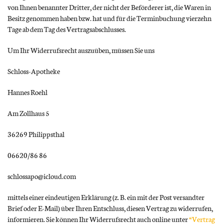
von Ihnen benannter Dritter, der nicht der Beförderer ist, die Waren in
Besitz genommen haben bzw. hat und für die Terminbuchung vierzehn
Tage ab dem Tag des Vertragsabschlusses.
Um Ihr Widerrufsrecht auszuüben, müssen Sie uns
Schloss-Apotheke
Hannes Roehl
Am Zollhaus 5
36269 Philippsthal
06620/86 86
schlossapo@icloud.com
mittels einer eindeutigen Erklärung (z. B. ein mit der Post versandter
Brief oder E-Mail) über Ihren Entschluss, diesen Vertrag zu widerrufen,
informieren. Sie können Ihr Widerrufsrecht auch online unter
“Vertrag