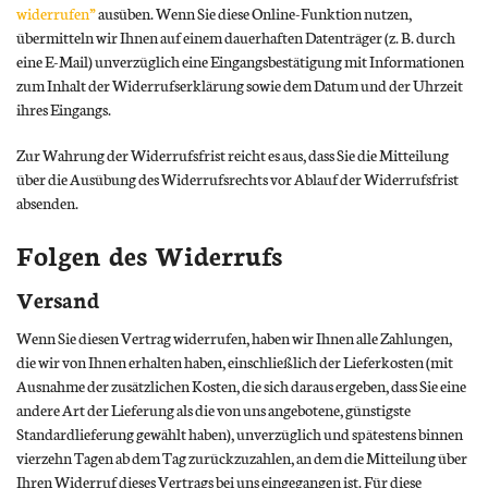
widerrufen”
ausüben. Wenn Sie diese Online-Funktion nutzen,
übermitteln wir Ihnen auf einem dauerhaften Datenträger (z. B. durch
eine E-Mail) unverzüglich eine Eingangsbestätigung mit Informationen
zum Inhalt der Widerrufserklärung sowie dem Datum und der Uhrzeit
ihres Eingangs.
Zur Wahrung der Widerrufsfrist reicht es aus, dass Sie die Mitteilung
über die Ausübung des Widerrufsrechts vor Ablauf der Widerrufsfrist
absenden.
Folgen des Widerrufs
Versand
Wenn Sie diesen Vertrag widerrufen, haben wir Ihnen alle Zahlungen,
die wir von Ihnen erhalten haben, einschließlich der Lieferkosten (mit
Ausnahme der zusätzlichen Kosten, die sich daraus ergeben, dass Sie eine
andere Art der Lieferung als die von uns angebotene, günstigste
Standardlieferung gewählt haben), unverzüglich und spätestens binnen
vierzehn Tagen ab dem Tag zurückzuzahlen, an dem die Mitteilung über
Ihren Widerruf dieses Vertrags bei uns eingegangen ist. Für diese